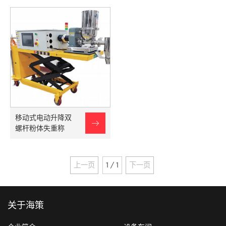
移动式电动升降双

螺杆粉体失重称
上一页
1 / 1
下一页
关于海策