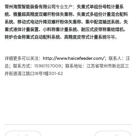
常州海策智能装备有限公司
专业生产：
失重式单组份母粒计量系
统
、
微量超高精度双螺杆粉体失重称
、
失重式多组份计量混合配料
系统
、
移动式电动升降双螺杆粉体失重称
、
集中配混输送系统
、
失
重式液体计量装置
、
小料称重计量系统
、
耐压式皮带称重给煤机
、
转炉合金称重式自动配料系统
、
高精度皮带式计量系统
等等。
详细更多可以关注：
http://www.haicefeeder.com/
；联系人：汪
总；联系方式：15961157009；联系地址：江苏省常州市新北区三
井街道清江路口18号1幢301-62