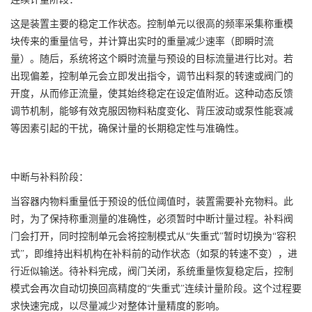
这是装置主要的稳定工作状态。控制单元以很高的频率采集称重模
块传来的重量信号，并计算出实时的重量减少速率（即瞬时流
量）。随后，系统将这个瞬时流量与预设的目标流量进行比对。若
出现偏差，控制单元会立即发出指令，调节出料泵的转速或阀门的
开度，从而修正流量，使其始终稳定在设定值附近。这种动态反馈
调节机制，能够有效克服因物料粘度变化、背压波动或泵性能衰减
等因素引起的干扰，确保计量的长期稳定性与准确性。
中断与补料阶段：
当容器内物料重量低于预设的低位阈值时，装置需要补充物料。此
时，为了保持称重测量的准确性，必须暂时中断计量过程。补料阀
门会打开，同时控制单元会将控制模式从“失重式”暂时切换为“容积
式”，即维持出料机构在补料前的动作状态（如泵的转速不变），进
行近似输送。待补料完成，阀门关闭，系统重量恢复稳定后，控制
模式会再次自动切换回高精度的“失重式”连续计量阶段。这个过程要
求快速完成，以尽量减少对整体计量精度的影响。