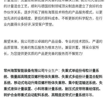
计量混合、流量控制系统提供完善的技术解决方案; 我公司凭借创新
的计量混合工艺，顺利与德国控制领域顶尖制造商建立了良好的合
作伙伴关系，逐步开拓了拥有海策技术特色的产品服务模式，以更
加先进的设备精度、更低的原料成本、不断更新的科学配方，在行
业内赢得众多好评,深受客户赞誉。
展望未来，我公司愿以卓越的产品设备、专业的技术团队、严谨的
品质管理、完善的售后服务为根本方针。兼容并蓄，博采众家所
长，为您提供更优质的产品更完善的服务而不懈努力!
常州海策智能装备有限公司
专业生产：
失重式单组份母粒计量系
统
、
微量超高精度双螺杆粉体失重称
、
失重式多组份计量混合配料
系统
、
移动式电动升降双螺杆粉体失重称
、
集中配混输送系统
、
失
重式液体计量装置
、
小料称重计量系统
、
耐压式皮带称重给煤机
、
转炉合金称重式自动配料系统
、
高精度皮带式计量系统
等等。